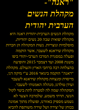
"ראנה"-
מקהלת הנשים
הערבית יהודית
מקהלת הנשים הערבית-יהודית ראנה היא
מקהלת יפואית שבה 20 נשים יהודיות,
מוסלמיות ונוצריות. נשות המקהלה הן חברות
מקהלת שיראנא לשעבר, אשר הוקמה
ופעלה במסגרת המרכז הערבי-יהודי ביפו
משנת 2008 ועד דצמבר 2015 והופיעה
בהצלחה רבה ברחבי הארץ והעולם. מקהלת
“ראנה” הוקמה בינואר 2016 ע”י מיקה דני,
מייסדת ומנצחת מקהלת שיראנא לשעבר
ועידן טולדנו, מנהלה האמנותי לשעבר.
המקהלה שמה לה למטרה לתת ביטוי לקול
הנשי, תרתי משמע, שלמרבה הצער לא
נשמע מספיק באזורנו, ופועלת מתוך אמונה
בכוחן של יצירה ושל שירה משותפת להביא