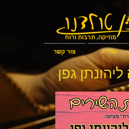
גלריה
צור קשר
יהונתן גפן