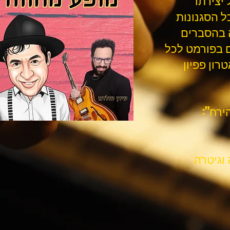
יצירתו
ל הסגנונות
 בהסברים
ם בפורמט לכל
ון פפיון
ירח":
 וגיטרה