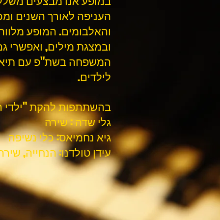
במופע אנו מבצעים משלל 
העניפה לאורך השנים ומכ
והאלבומים. המופע מלווה
ובמצגת מילים, ואפשרי ג
המשפחה בשת"פ עם תיאטר
לילדים.
בהשתתפות להקת "ילדי ה
גלי שדה : שירה
גיא נחמיאס: כלי נשיפה
עידן טולדנו: הנחייה, שירה